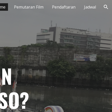
me
Pemutaran Film
Pendaftaran
Jadwal
ion
N 
SO?